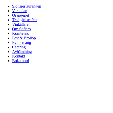
Slottsrestaurangen
Verandan
Orangeriet
Trädgårdscaféet
Vinkällaren
Om Sofiero
Konferens
Fest & Bröllop
Evenemang
Catering
Avhämtning
Kontakt
Boka bord
BOKA BORD