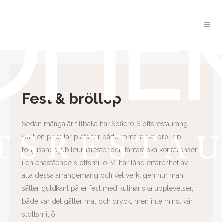
Fest & bröllop
Sedan många år tillbaka har Sofiero Slottsrestaurang
varit en populär plats för både romantiska bröllop,
förtjusande jubileumsfester och fantastiska konferenser
i en enastående slottsmiljö. Vi har lång erfarenhet av
alla dessa arrangemang och vet verkligen hur man
sätter guldkant på er fest med kulinariska upplevelser,
både var det gäller mat och dryck, men inte minst vår
slottsmiljö.